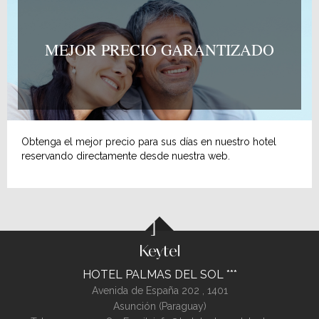
MEJOR PRECIO GARANTIZADO
Obtenga el mejor precio para sus días en nuestro hotel
reservando directamente desde nuestra web.
HOTEL PALMAS DEL SOL
Avenida de España 202 ,
1401
Asunción (
Paraguay
)